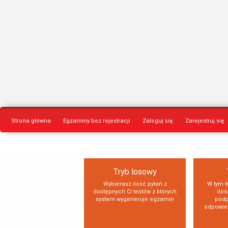
Strona główna
Egzaminy bez rejestracji
Zaloguj się
Zarejestruj się
Tryb losowy
Wybierasz ilość pytań z
W tym t
dostępnych Ci testów z których
iloś
system wygeneruje egzamin
podp
odpowied