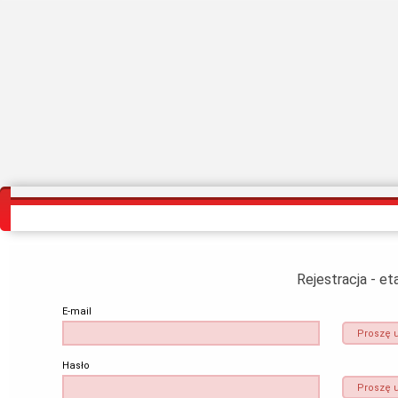
Strona główna
Egzaminy bez rejestracji
Zaloguj się
Zarejestruj się
Rejestracja - e
E-mail
Proszę u
Hasło
Proszę 