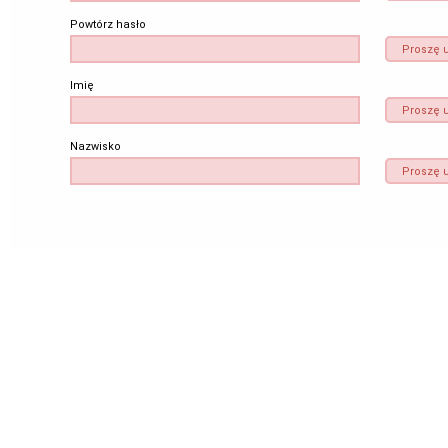
Powtórz hasło
Proszę 
Imię
Proszę u
Nazwisko
Proszę 