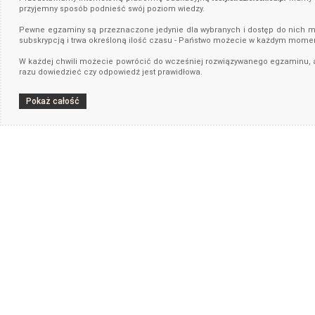
przyjemny sposób podnieść swój poziom wiedzy.
Pewne egzaminy są przeznaczone jedynie dla wybranych i dostęp do nich mu
subskrypcją i trwa określoną ilość czasu - Państwo możecie w każdym momen
W każdej chwili możecie powrócić do wcześniej rozwiązywanego egzaminu, a t
razu dowiedzieć czy odpowiedź jest prawidłowa.
Pokaż całość