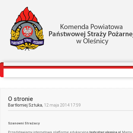
Strona główna
Egzaminy bez rejestracji
Zaloguj się
Zarejestruj się
O stronie
Bartłomiej Sztuka
,
12 maja 2014 17:59
Szanowni Strażacy
Przedstawiamy internetową platformę edukacyjną
testy.straz.olesnica.pl
Mamy na